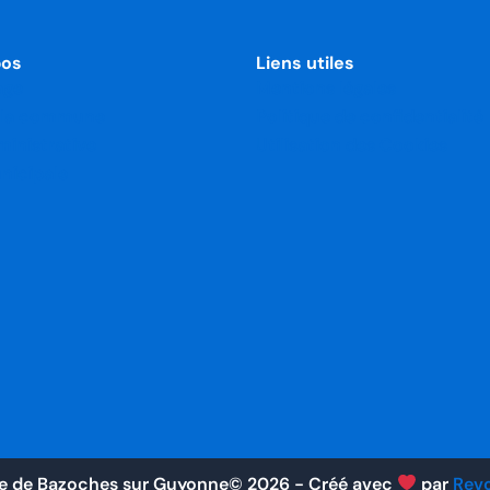
pos
Liens utiles
age
Mentions légales
e la commune
Politique de confidentialité
ministrative
Utilisation des Cookies
nicipale
ie de Bazoches sur Guyonne©
2026
- Créé avec
par
Rev