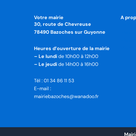
Votre mairie
A pro
30, route de Chevreuse
Le Vill
78490 Bazoches sur Guyonne
Vie d
Vie ad
Vie mu
Heures d’ouverture de la mairie
– Le lundi
de 10h00 à 12h00
– Le jeudi
de 14h00 à 16h00
Tél : 01 34 86 11 53
E-mail :
mairiebazoches@wanadoo.fr
Mair