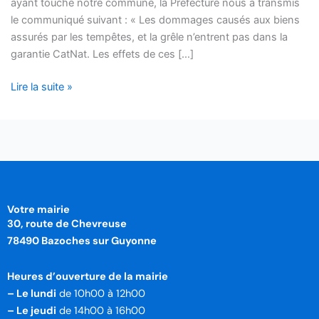
ayant touché notre commune, la Préfecture nous a transmis
l’orage
le communiqué suivant : « Les dommages causés aux biens
du
assurés par les tempêtes, et la grêle n’entrent pas dans la
27/6
garantie CatNat. Les effets de ces […]
Lire la suite »
Votre mairie
30, route de Chevreuse
78490 Bazoches sur Guyonne
Heures d’ouverture de la mairie
– Le lundi
de 10h00 à 12h00
– Le jeudi
de 14h00 à 16h00