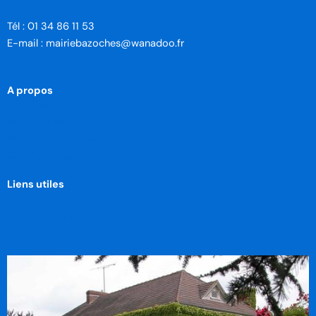
Tél : 01 34 86 11 53
E-mail : mairiebazoches@wanadoo.fr
A propos
Le Village
Vie de la commune
Vie administrative
Vie municipale
Liens utiles
Mentions légales
Politique de confidentialité
Utilisation des Cookies